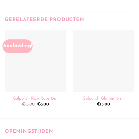
GERELATEERDE PRODUCTEN
Aanbieding!
Gelpolish Rich Rose 15ml
Gelpolish Glamm 15 ml
Oorspronkelijke
Huidige
€
15,00
€
8,00
€
15,00
prijs
prijs
was:
is:
€15,00.
€8,00.
OPENINGSTIJDEN