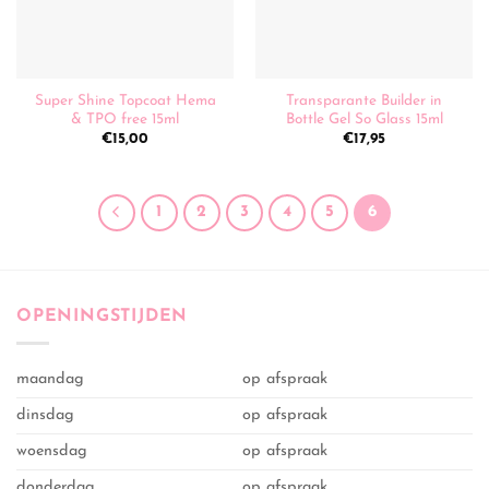
Super Shine Topcoat Hema
Transparante Builder in
& TPO free 15ml
Bottle Gel So Glass 15ml
€
15,00
€
17,95
1
2
3
4
5
6
OPENINGSTIJDEN
maandag
op afspraak
dinsdag
op afspraak
woensdag
op afspraak
donderdag
op afspraak