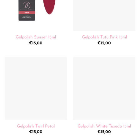
Gelpolish Sunset 15ml
Gelpolish Tutu Pink 15ml
€
15,00
€
15,00
Gelpolish Twirl Petal
Gelpolish White Tuxedo 15ml
€
15,00
€
15,00