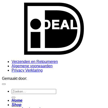
I
Verzenden en Retourneren
Algemene voorwaarden
Privacy Verklaring
Gemaakt door:
Zoeken
naar:
Home
Shop