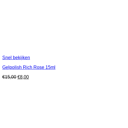
Snel bekijken
Gelpolish Rich Rose 15ml
Oorspronkelijke
Huidige
€
15,00
€
8,00
prijs
prijs
was:
is:
€15,00.
€8,00.