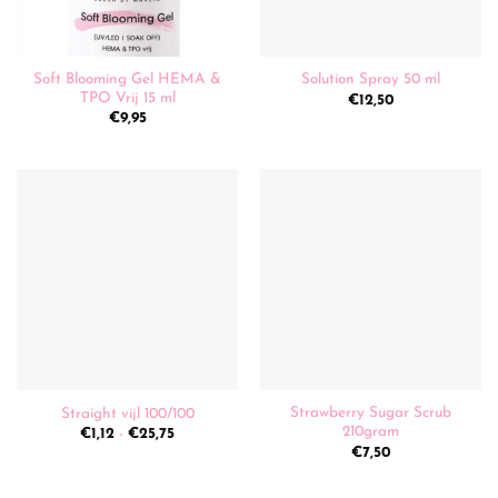
Soft Blooming Gel HEMA &
Solution Spray 50 ml
TPO Vrij 15 ml
€
12,50
€
9,95
Strawberry Sugar Scrub
Straight vijl 100/100
210gram
Prijsklasse:
€
1,12
-
€
25,75
€1,12
€
7,50
tot
€25,75