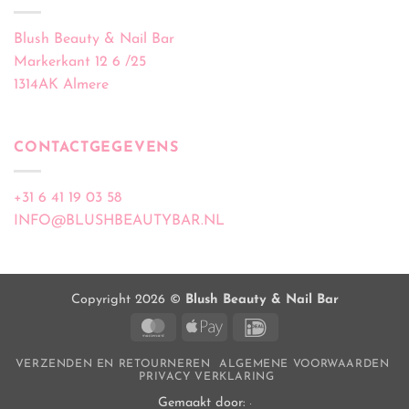
Blush Beauty & Nail Bar
Markerkant 12 6 /25
1314AK Almere
CONTACTGEGEVENS
+31 6 41 19 03 58
INFO@BLUSHBEAUTYBAR.NL
Copyright 2026 ©
Blush Beauty & Nail Bar
MasterCard
Apple
IDeal
Pay
VERZENDEN EN RETOURNEREN
ALGEMENE VOORWAARDEN
PRIVACY VERKLARING
Gemaakt door: