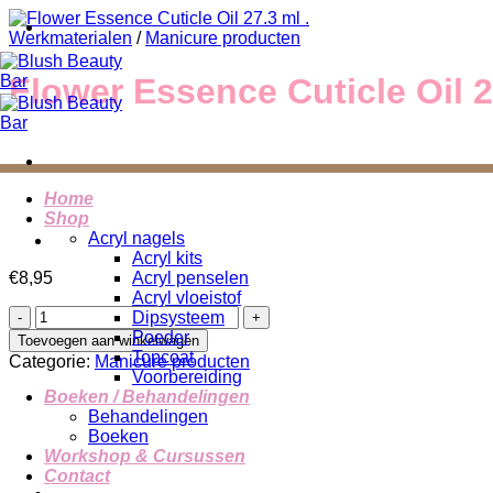
Ga
naar
Werkmaterialen
/
Manicure producten
inhoud
Flower Essence Cuticle Oil 2
Home
Shop
Acryl nagels
Acryl kits
€
8,95
Acryl penselen
Acryl vloeistof
Flower
Dipsysteem
Essence
Poeder
Toevoegen aan winkelwagen
Cuticle
Topcoat
Categorie:
Manicure producten
Oil
Voorbereiding
27.3
Boeken / Behandelingen
ml
Behandelingen
.
Boeken
aantal
Workshop & Cursussen
Contact