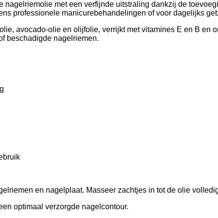
 nagelriemolie met een verfijnde uitstraling dankzij de toevoe
dens professionele manicurebehandelingen of voor dagelijks geb
ie, avocado-olie en olijfolie, verrijkt met vitamines E en B en
e of beschadigde nagelriemen.
ng
ebruik
elriemen en nagelplaat. Masseer zachtjes in tot de olie volled
r een optimaal verzorgde nagelcontour.