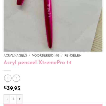
ACRYLNAGELS
/
VOORBEREIDING
/
PENSELEN
Acryl penseel XtremePro 14
€
39,95
Acryl penseel XtremePro 14 aantal