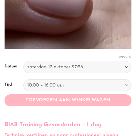
WISSEN
Datum
Tijd
TOEVOEGEN AAN WINKELWAGEN
BIAB Training Gevorderden – 1 dag
Techniek verfijnen en naar professioneel niveau